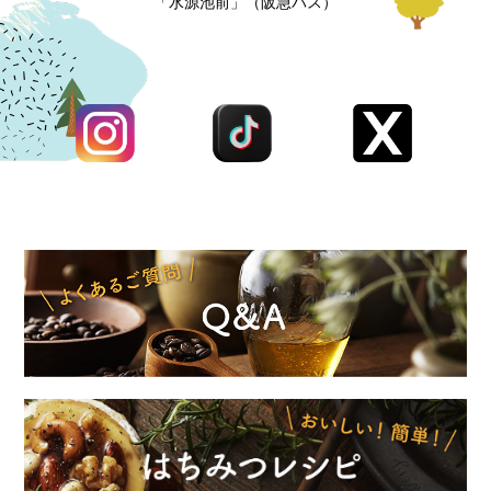
「水源池前」（阪急バス）