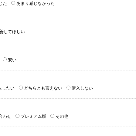
じた
あまり感じなかった
善してほしい
安い
入したい
どちらとも言えない
購入しない
合わせ
プレミアム版
その他