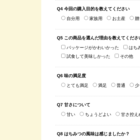
Q4 今回の購入目的を教えてください
自分用
家族用
お土産
贈
Q5 この商品を選んだ理由を教えてくださ
パッケージがかわいかった
はち
試食して美味しかった
その他
Q6 味の満足度
とても満足
満足
普通
少
Q7 甘さについて
甘い
ちょうどよい
甘さ控え
Q8 はちみつの風味は感じましたか？