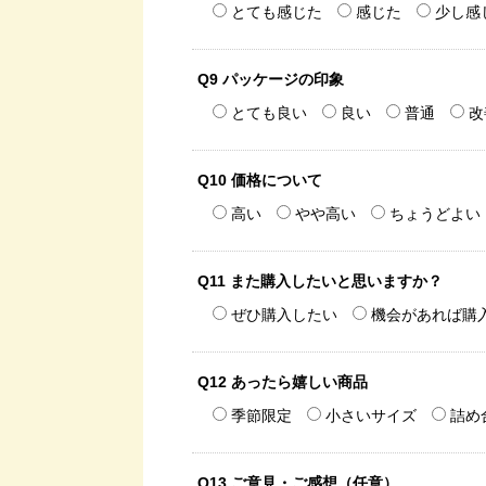
とても感じた
感じた
少し感
Q9 パッケージの印象
とても良い
良い
普通
改
Q10 価格について
高い
やや高い
ちょうどよい
Q11 また購入したいと思いますか？
ぜひ購入したい
機会があれば購
Q12 あったら嬉しい商品
季節限定
小さいサイズ
詰め
Q13 ご意見・ご感想（任意）