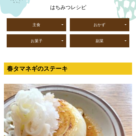
はちみつレシピ
主食
おかず
お菓子
副菜
春タマネギのステーキ