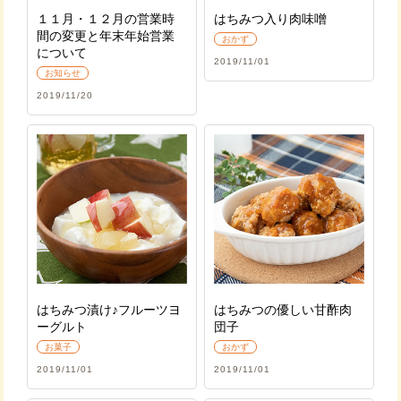
１１月・１２月の営業時
はちみつ入り肉味噌
間の変更と年末年始営業
おかず
について
2019/11/01
お知らせ
2019/11/20
はちみつ漬け♪フルーツヨ
はちみつの優しい甘酢肉
ーグルト
団子
お菓子
おかず
2019/11/01
2019/11/01